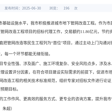
发布时间：2025-06-30
浏览：
196
次
市基础设施水平，我市积极推进城市地下管网改造工程。作为市
项管网改造工程项目的招标代理工作，交易额约11.86亿元，节约资
直把
管网改造等
民生
工程
列为
“
首位
”
项目，通过主动上门沟通对
进，每一个环节都能无缝衔接。
目专业性强、涉及面广、施工环境复杂、安全风险点多，涉及水
合理设置评分因素，在符合项目建设实际需求的前提下，促进市
网改造工程的相关技术标准规范，组织专家对招标文件进行论证
到预期目标。
的工作作风、
更
高效的服务方式、更专业的咨询方案，提升我
市
：朱超）