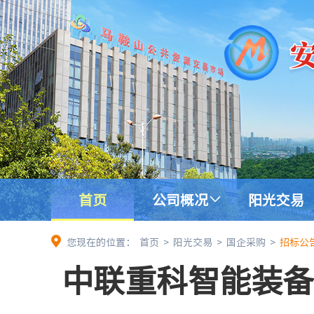
首页
公司概况
阳光交易
您现在的位置：
首页
>
阳光交易
>
国企采购
>
招标公
中联重科智能装备