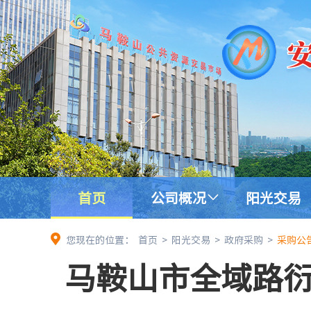
首页
公司概况
阳光交易
您现在的位置：
首页
>
阳光交易
>
政府采购
>
采购公
马鞍山市全域路衍经