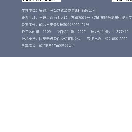
主办单位：安徽兴马公共资源交易集团有限公司
联系地址：马鞍山市雨山区印山东路2009号（印山东路与湖东中路交
备案序号：
皖公网安备34050402000456号
昨日访问量：
3129
今日访问量：
2827
历史访问量：
11577483
技术支持：国泰新点软件股份有限公司
客服电话：400-850-3300
备案序号：皖ICP备17009599号-1