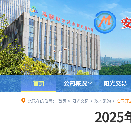
首页
公司概况
阳光交易
您现在的位置：
首页
>
阳光交易
>
政府采购
>
合同订
202